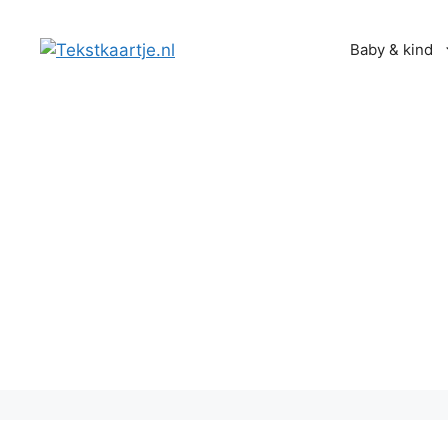
Ga
naar
Baby & kind
de
inhoud